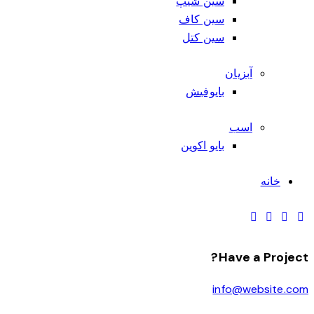
سین شیپ
سین کاف
سین کتل
آبزیان
بایوفیش
اسب
بایو اکوین
خانه
Have a Project?
info@website.com