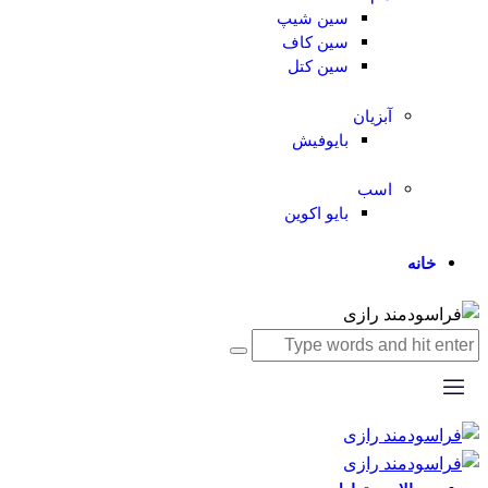
سین شیپ
سین کاف
سین کتل
آبزیان
بایوفیش
اسب
بایو اکوین
خانه