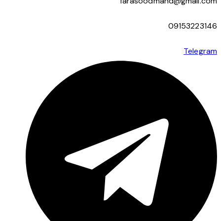
farasoodmand@gmail.com
09153223146
Telegram