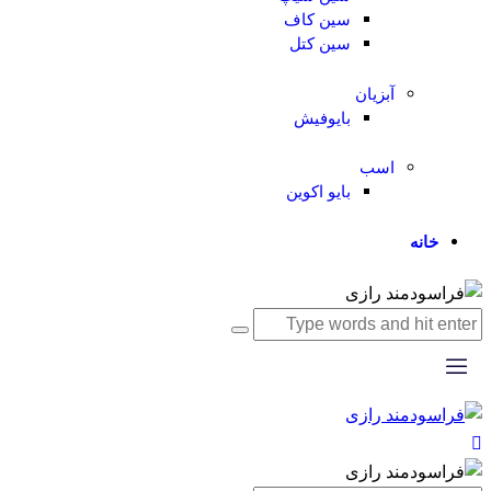
سین کاف
سین کتل
آبزیان
بایوفیش
اسب
بایو اکوین
خانه