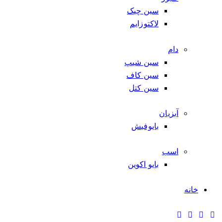
سین چیک
لاکتوزایم
دام
سین شیپ
سین کاف
سین کتل
آبزیان
بایوفیش
اسب
بایو اکوین
خانه