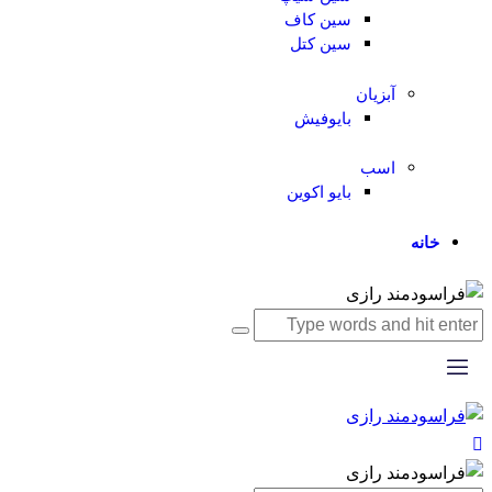
سین کاف
سین کتل
آبزیان
بایوفیش
اسب
بایو اکوین
خانه