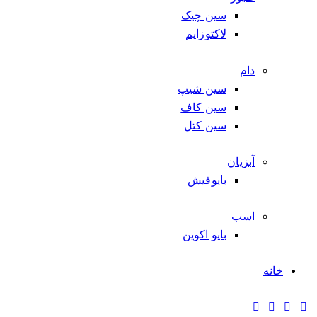
سین چیک
لاکتوزایم
دام
سین شیپ
سین کاف
سین کتل
آبزیان
بایوفیش
اسب
بایو اکوین
خانه